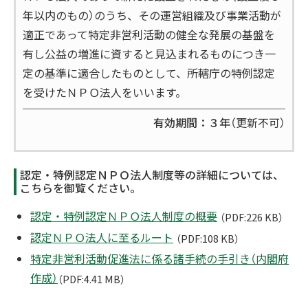
年以内のもの）のうち、その運営組織及び事業活動が
適正であって特定非営利活動の健全な発展の基盤を
有し公益の増進に資すると見込まれるものにつき一
定の基準に適合したものとして、所轄庁の特例認定
を受けたＮＰＯ法人をいいます。
有効期間：３年
（更新不可）
認定・特例認定ＮＰＯ法人制度等の詳細については、
こちらを御覧ください。
認定・特例認定ＮＰＯ法人制度の概要
（PDF:226 KB）
認定ＮＰＯ法人に至るルート
（PDF:108 KB）
特定非営利活動促進法に係る諸手続の手引き（内閣府
作成）
（PDF:4.41 MB）