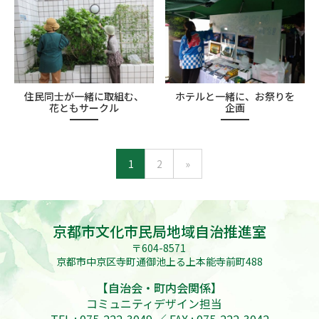
住民同士が一緒に取組む、
ホテルと一緒に、お祭りを
花ともサークル
企画
1
2
»
京都市文化市民局地域自治推進室
〒604-8571
京都市中京区寺町通御池上る上本能寺前町488
【自治会・町内会関係】
コミュニティデザイン担当
TEL : 075-222-3049 ／ FAX : 075-222-3042