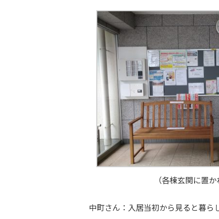
（各棟玄関に置か
中町さん：入居当初から見ると暮ら